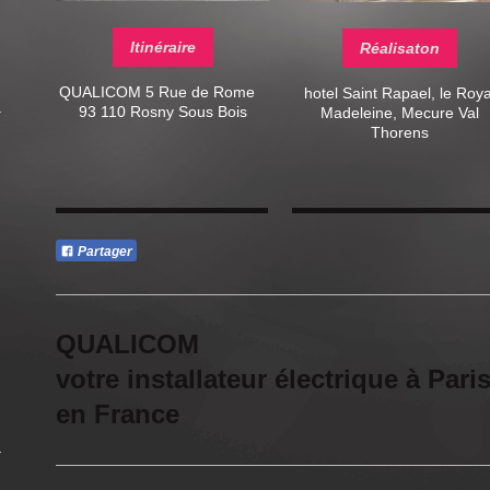
Itinéraire
Réalisaton
QUALICOM
5 Rue de Rome
hotel Saint Rapael, le Roya
93 110 Rosny Sous Bois
Madeleine, Mecure Val
Thorens
Partager
QUALI
votre installateur électrique à Pari
en France