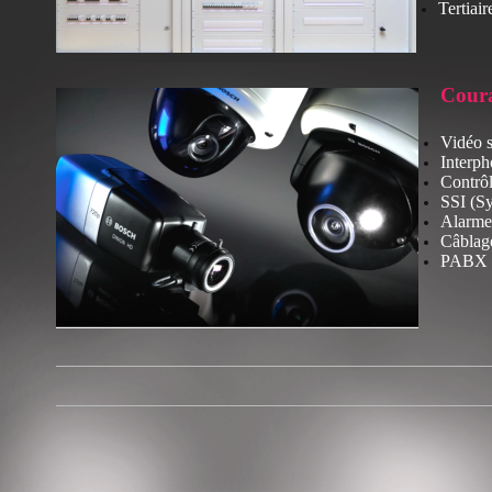
Tertiair
Coura
Vidéo s
Interph
Contrôl
SSI (Sy
Alarme 
Câblag
PABX