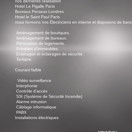
nos dernières réalisation
Hotel Le Pigalle Paris
Bureaux Perseus Londres
Hotel le Saint Paul Paris
nous formons nos Électriciens en interne et disposons de banc
Aménagement de boutiques.
Aménagement de bureaux.
Rénovation de logements.
Entretien d'immeubles.
Eclairages et éclairages de sécurité.
Tertiaire.
Courant faible
t
Vidéo surveillance
Interphonie
Contrôle d’accès
SSI (Système de Sécurité Incendie)
Alarme intrusion
Câblage informatique
PABX
Installations électriques