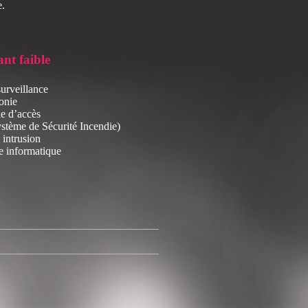
e.
nt faible
urveillance
onie
e d’accès
stème de Sécurité Incendie)
intrusion
e informatique