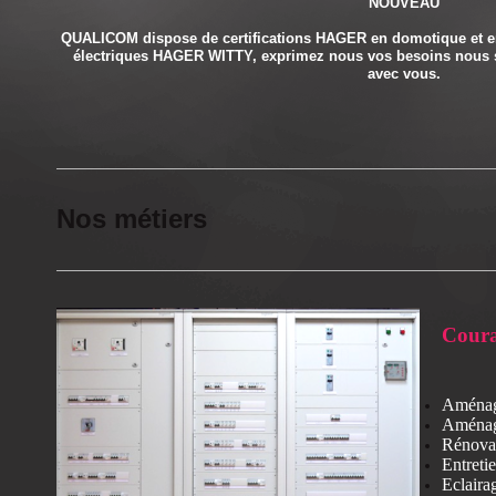
NOUVEAU
QUALICOM dispose de certifications HAGER en do
motique et e
électriques HAGER WITTY, exprimez nous vos besoins nous sau
avec vous.
Nos métiers
Coura
s
Aménag
Aménag
Rénovat
Entreti
Eclairag