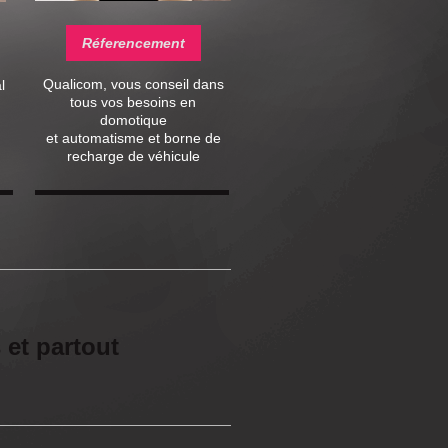
Réferencement
Qualicom, vous conseil dans
l
tous vos besoins en
domotique
et automatisme et borne de
recharge de véhicule
COM
s et partout