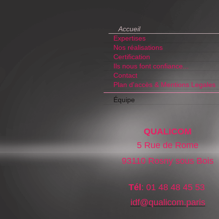
Accueil
Expertises
Nos réalisations
Certification
Ils nous font confiance...
Contact
Plan d'accès & Mentions Legales
Équipe
QUALICOM
5 Rue de Rome
93110 Rosny sous Bois
Tél
: 01 48 48 45 53
idf@qualicom.
paris