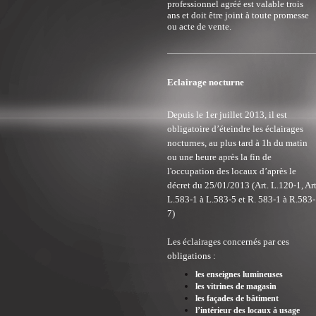
professionnel agréé est valable trois
ans et doit être joint à toute promesse
ou acte de vente.
Eclairage nocturne
Depuis le 1er juillet 2013, il est
obligatoire d’éteindre les éclairages
nocturnes, au plus tard à 1h du matin
ou une heure après la fin de
l'occupation des locaux d’après le
décret du 25/01/2013 (Art. L.120-1, Ar
L.583-1 à L.583-5 et R. 583-1 à R.583-
7)
Les éclairages concernés par ces
obligations :
les enseignes lumineuses
les vitrines de magasin
les façades de bâtiment
l’intérieur des locaux à usage