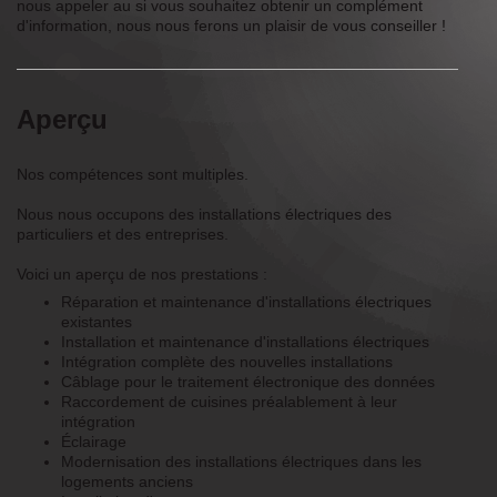
nous appeler au si vous souhaitez obtenir un complément
d'information, nous nous ferons un plaisir de vous conseiller !
Aperçu
Nos compétences sont multiples.
Nous nous occupons des installations électriques des
particuliers et des entreprises.
Voici un aperçu de nos prestations :
Réparation et maintenance d'installations électriques
existantes
Installation et maintenance d'installations électriques
Intégration complète des nouvelles installations
Câblage pour le traitement électronique des données
Raccordement de cuisines préalablement à leur
intégration
Éclairage
Modernisation des installations électriques dans les
logements anciens