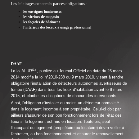
Les éclairages concernés par ces obligations :
les enseignes lumineuses
les vitrines de magasin
les façades de bâtiment
l’intérieur des locaux à usage professionnel
DAAF
(1)
La loi ALUR
, publiée au Journal Officiel en date du 26 mars
2014 modifie la loi n°2010-238 du 9 mars 2010, visant à rendre
obligatoire l'installation de détecteurs autonomes avertisseurs de
fumée (DAAF) dans tous les lieux d'habitation avant le 8 mars
2015, et clarifie les obligations de chacun des intervenants.
Ainsi, l'obligation d'installer au moins un détecteur normalisé
dans le logement incombe à son propriétaire. Celui-ci doit par
ailleurs s'assurer de son bon fonctionnement lors de l'état des
lieux si le logement est mis en location. Toutefois, seul
l'occupant du logement (propriétaire ou locataire) devra veiller à
l'entretien, au bon fonctionnement et assurer le renouvellement